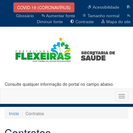
COVID-19 (CORONAVÍRUS)
Acessibilidade
Glossário
Aumentar fonte
Tamanho normal
Diminuir fonte
Contraste
Mapa do site
Consulte qualquer informação do portal no campo abaixo.
Altern
naveg
Início
Contratos
Contratos