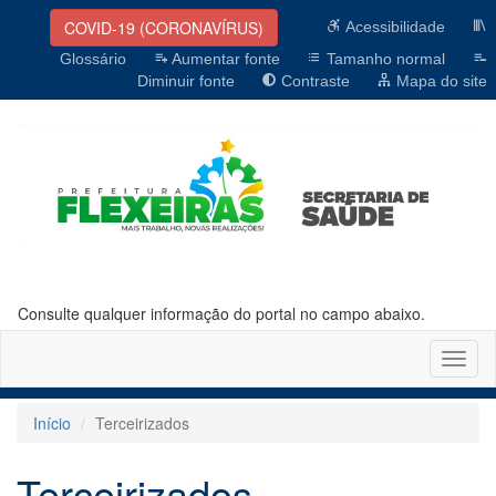
COVID-19 (CORONAVÍRUS)
Acessibilidade
Glossário
Aumentar fonte
Tamanho normal
Diminuir fonte
Contraste
Mapa do site
Consulte qualquer informação do portal no campo abaixo.
Altern
naveg
Início
Terceirizados
Terceirizados