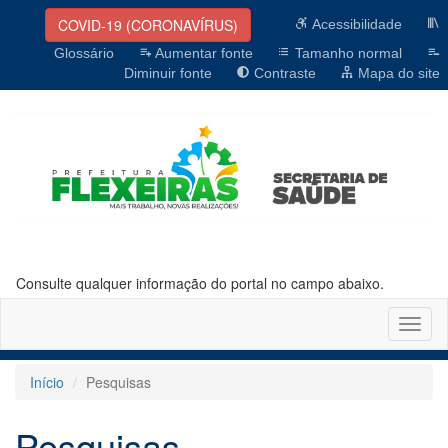
COVID-19 (CORONAVÍRUS)
Acessibilidade
Glossário
Aumentar fonte
Tamanho normal
Diminuir fonte
Contraste
Mapa do site
Consulte qualquer informação do portal no campo abaixo.
Altern
naveg
Início
Pesquisas
Pesquisas