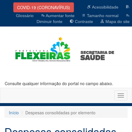
COVID-19 (CORONAVÍRUS)
Acessibilidade
Glossário
Aumentar fonte
Tamanho normal
Diminuir fonte
Contraste
Mapa do site
Consulte qualquer informação do portal no campo abaixo.
Altern
naveg
Início
Despesas consolidadas por elemento
Despesas consolidadas