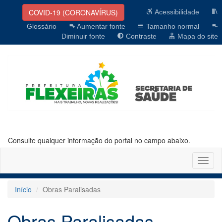
COVID-19 (CORONAVÍRUS)
Acessibilidade
Glossário
Aumentar fonte
Tamanho normal
Diminuir fonte
Contraste
Mapa do site
Consulte qualquer informação do portal no campo abaixo.
Altern
naveg
Início
Obras Paralisadas
Obras Paralisadas