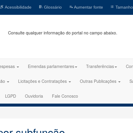
Acessibilidade
Glossário
Aumentar fonte
Tamanho
Consulte qualquer informação do portal no campo abaixo.
espesas
Emendas parlamentares
Transferências
Con
ção
Licitações e Contratações
Outras Publicações
S
LGPD
Ouvidoria
Fale Conosco
por subfunção