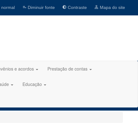
 normal
Diminuir fonte
Contraste
Mapa do site
vênios e acordos
Prestação de contas
aúde
Educação