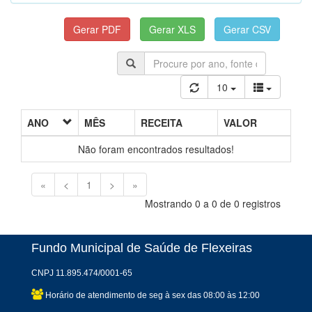
10
ANO
MÊS
RECEITA
VALOR
Não foram encontrados resultados!
«
<
1
>
»
Mostrando 0 a 0 de 0 registros
Fundo Municipal de Saúde de Flexeiras
CNPJ 11.895.474/0001-65
Horário de atendimento de seg à sex das 08:00 às 12:00