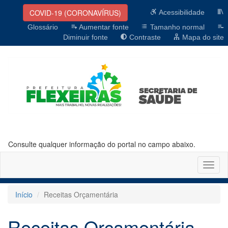
COVID-19 (CORONAVÍRUS)
Acessibilidade
Glossário
Aumentar fonte
Tamanho normal
Diminuir fonte
Contraste
Mapa do site
Consulte qualquer informação do portal no campo abaixo.
Altern
naveg
Início
Receitas Orçamentária
Receitas Orçamentária