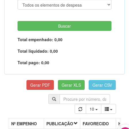
Total empenhado:
0,00
Total liquidado:
0,00
Total pago:
0,00
10
Nº EMPENHO
PUBLICAÇÃO
FAVORECIDO
HIST