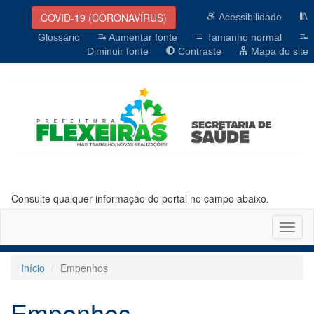
COVID-19 (CORONAVÍRUS)
Acessibilidade
Glossário
Aumentar fonte
Tamanho normal
Diminuir fonte
Contraste
Mapa do site
Consulte qualquer informação do portal no campo abaixo.
Altern
naveg
Início
Empenhos
Empenhos