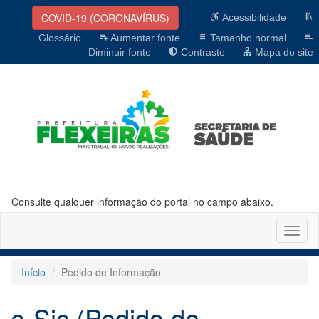
COVID-19 (CORONAVÍRUS)
Acessibilidade
Glossário
Aumentar fonte
Tamanho normal
Diminuir fonte
Contraste
Mapa do site
Consulte qualquer informação do portal no campo abaixo.
Altern
naveg
Início
Pedido de Informação
e-Sic (Pedido de